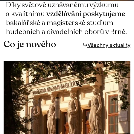
Divadlo
Díky světově uznávanému výzkumu
Divadelní
Hudební
na
Studio
Kompletní
a kvalitnímu
vzdělávání poskytujeme
bakalářské a magisterské studium
fakulta
fakulta
Orlí
Marta
rozcestník
hudebních a divadelních oborů v Brně.
Co je nového
Všechny aktuality