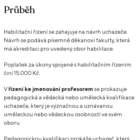
Průběh
Habilitační řízení se zahajuje na návrh uchazeče.
Návrh se podává písemně děkanovi fakulty, která
má akreditaci pro uvedený obor habilitace.
Poplatek za úkony spojené s habilitačním řízením
činí 15.000 Kč.
V
řízení ke jmenování profesorem
se prokazuje
pedagogická a vědecká nebo umělecká kvalifikace
uchazeče, který je význačnou a uznávanou
uměleckou nebo vědeckou osobností ve svém
oboru.
Pedagogickou kvalifikaci prokáže uchazeč, který