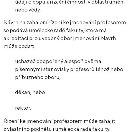
údaji o popularizační činnosti v oblasti umění
nebo vědy.
Návrh na zahájení řízení ke jmenování profesorem
se podává umělecké radě fakulty, která má
akreditaci pro uvedený obor jmenování. Návrh
může podat:
uchazeč podpořený alespoň dvěma
písemnými stanovisky profesorů téhož nebo
příbuzného oboru,
děkan, nebo
rektor.
Řízení ke jmenování profesorem může zahájit
z vlastního podnětu i umělecká rada fakulty.