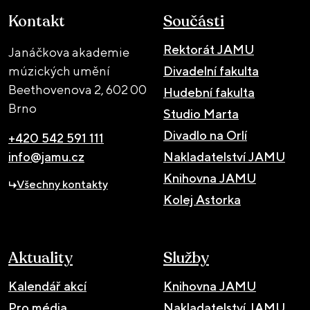
Kontakt
Součásti
Rektorát JAMU
Janáčkova akademie
múzických umění
Divadelní fakulta
Beethovenova 2,
602 00
Hudební fakulta
Brno
Studio Marta
Divadlo na Orlí
+420 542 591 111
info@jamu.cz
Nakladatelství JAMU
Knihovna JAMU
Všechny kontakty
Kolej Astorka
Aktuality
Služby
Kalendář akcí
Knihovna JAMU
Pro média
Nakladatelství JAMU