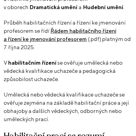
v oborech
Dramatická umění
a
Hudební umění
.
Průběh habilitačních řízení a řízení ke jmenování
profesorem se řídí
Řádem habilitačního řízení
a řízení ke jmenování profesorem
(.pdf) platným od
7. října 2025.
V
habilitačním řízení
se ověřuje umělecká nebo
vědecká kvalifikace uchazeče a pedagogická
způsobilost uchazeče.
Umělecká nebo vědecká kvalifikace uchazeče se
ověřuje zejména na základě habilitační práce a její
obhajoby a dalších vědeckých, odborných nebo
uměleckých prací.
Habilitační prací se rozumí