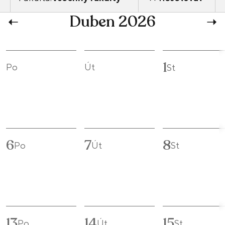
Duben 2026
1
Po
Út
St
6
7
8
Po
Út
St
13
14
15
Po
Út
St