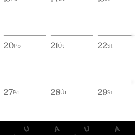
20
21
22
Po
Út
St
27
28
29
Po
Út
St