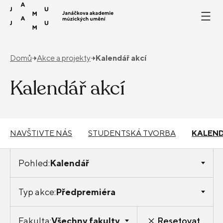
Přeskočit na obsah
Domů
Akce a projekty
Kalendář akcí
Kalendář akcí
NAVŠTIVTE NÁS
STUDENTSKÁ TVORBA
KALEND
Pohled:
Kalendář
Typ akce:
Předpremiéra
Fakulta:
Všechny fakulty
Resetovat